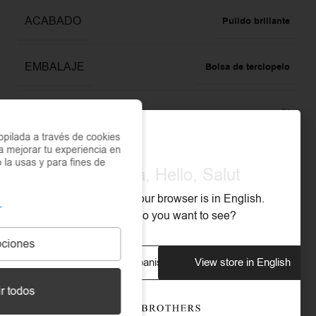
ACABADO
Pulido brillante
EMBALAJE
Bolsa de terciopelo
ANTIALÉRGICO
Sí
pilada a través de cookies
a mejorar tu experiencia en
COLOR
Plata
o la usas y para fines de
Olá, Hola, Hello, Salut
We noticed that your browser is in English.
GARANTÍA
3 años
What store do you want to see?
ciones
ANCHO DE LA PULSERA
0,4
View store in Spanish
View store in English
r todos
MATERIAL
Acero Inoxidable 316L