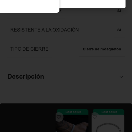
RESISTENTE AL AGUA
Sí
RESISTENTE A LA OXIDACIÓN
Sí
TIPO DE CIERRE
Cierre de mosquetón
Descripción
Best seller
Best seller