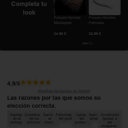
Completa tu
look
Collar Hombre
Avalon
Pulsera Hombre
Pulsera Hombre
Manalapan
Palmdale
21.99
€
24.99
€
24.99
€
4,9/5
Reseñas de clientes de Google
Las razones por las que somos su
elección correcta.
Rapidez
Durabilidad
Servicio
Personalización
Calidad
Servicio
Accesorios
en la
de los
al
del producto
del
amable
iguales a
entrega
artículos
cliente
producto
las
imágenes.