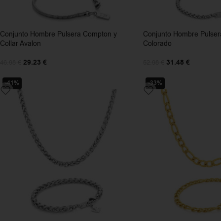
Conjunto Hombre Pulsera Compton y
Conjunto Hombre Pulsera 
Collar Avalon
Colorado
29.23
€
31.48
€
46.98
€
52.98
€
-41%
-33%