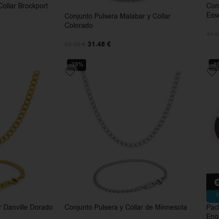
Collar Brockport
Con
Ess
Conjunto Pulsera Malabar y Collar
Colorado
47.
31.48
€
52.98
€
-38%
-4
r Danville Dorado
Conjunto Pulsera y Collar de Minnesota
Pack
Eng