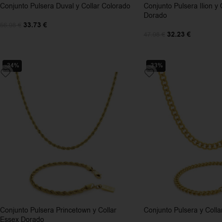
Conjunto Pulsera Duval y Collar Colorado
Conjunto Pulsera Ilion y 
Dorado
33.73
€
56.98
€
32.23
€
47.98
€
-34%
-33%
Conjunto Pulsera Princetown y Collar
Conjunto Pulsera y Colla
Essex Dorado