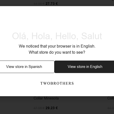
27.73
€
44.98
€
68.
-39%
-2
Olá, Hola, Hello, Salut
We noticed that your browser is in English.
What store do you want to see?
View store in Spanish
View store in English
 Aspen y Collar
Conjunto Hombre Pulsera Lynwood y
Con
Collar Minesota
Col
29.23
€
47.98
€
44.