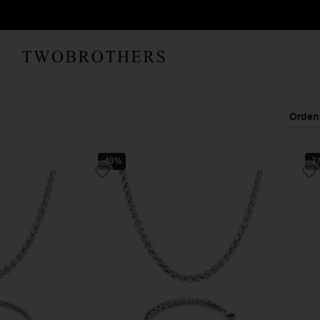
-40%
-3