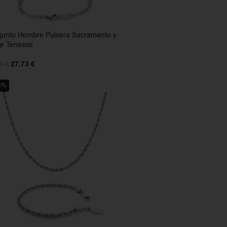
junto Hombre Pulsera Sacramento y
ar Tenesse
27.73
€
98
€
8%