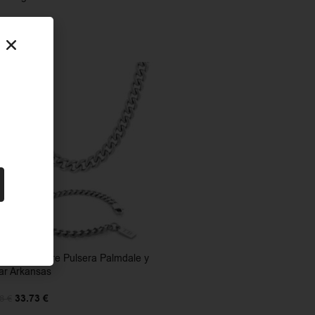
41.46
€
78
€
5%
junto Hombre Pulsera Palmdale y
lar Arkansas
33.73
€
98
€