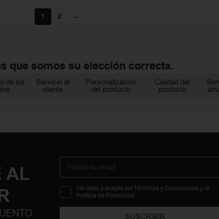
1
2
→
as que somos su elección correcta.
d de los
Servicio al
Personalización
Calidad del
Ser
ulos
cliente
del producto
producto
am
 AL
R
He leído y acepto los Términos y Condiciones y la
Política de Privacidad
CUENTO
SUSCRIBIR