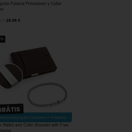
junto Pulsera Princetown y Collar
ex
29.98
€
98
€
0%
 Wallet and Collin Bracelet with Free
raving