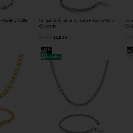
Collin y Collar
Conjunto Hombre Pulsera Frisco y Collar
Con
Colorado
Col
32.98
€
54.98
€
43.
-41%
-3
Best seller