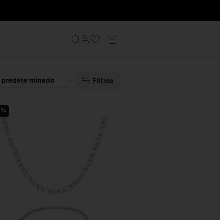
Filtros
7%