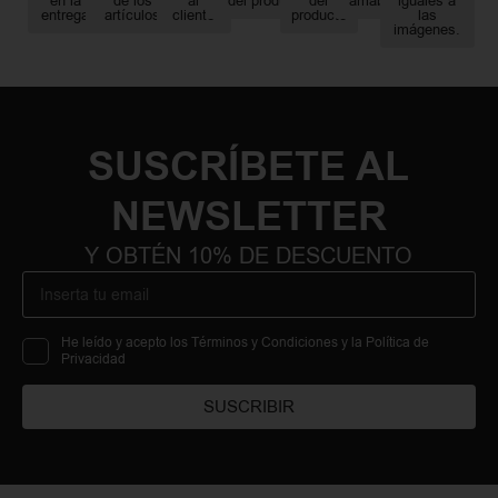
en la
de los
al
del producto
del
amable
iguales a
entrega
artículos
cliente
producto
las
imágenes.
SUSCRÍBETE AL
NEWSLETTER
Y OBTÉN 10% DE DESCUENTO
He leído y acepto los Términos y Condiciones y la Política de
Privacidad
SUSCRIBIR