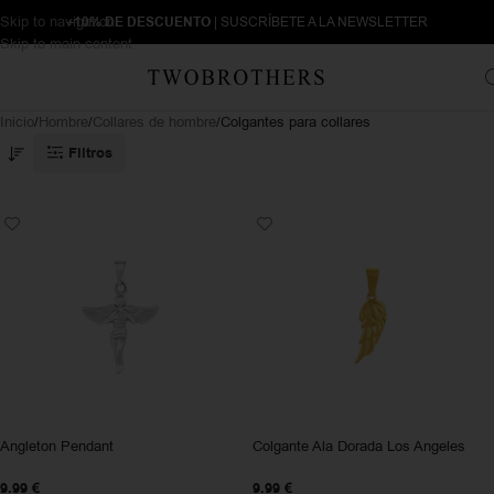
Skip to navigation
+10% DE DESCUENTO
| SUSCRÍBETE A LA NEWSLETTER
Skip to main content
Inicio
Hombre
Collares de hombre
Colgantes para collares
Filtros
Angleton Pendant
Colgante Ala Dorada Los Angeles
9.99
€
9.99
€