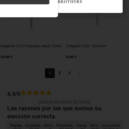
Colgante Cruz Plateada Jesus Cristo
Colgante Cruz Yorktown
10.99
€
8.99
€
1
2
3
→
4,9/5
Reseñas de clientes de Google
Las razones por las que somos su
elección correcta.
Rapidez
Durabilidad
Servicio
Personalización
Calidad
Servicio
Accesorios