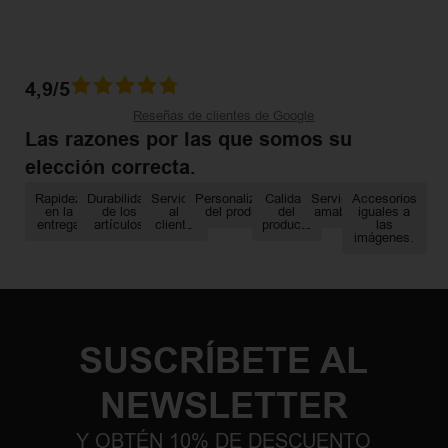
4,9/5
Reseñas de clientes de Google
Las razones por las que somos su
elección correcta.
Rapidez
Durabilidad
Servicio
Personalización
Calidad
Servicio
Accesorios
en la
de los
al
del producto
del
amable
iguales a
entrega
artículos
cliente
producto
las
imágenes.
SUSCRÍBETE AL
NEWSLETTER
Y OBTÉN 10% DE DESCUENTO