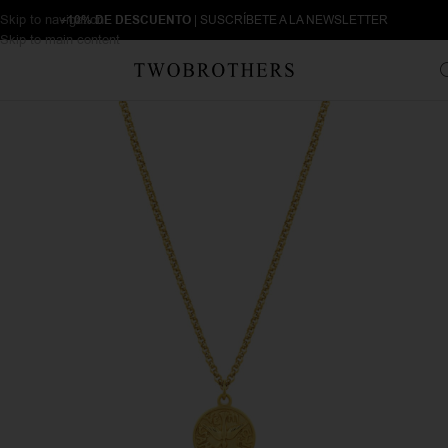
Skip to navigation
+10% DE DESCUENTO
| SUSCRÍBETE A LA NEWSLETTER
Skip to main content
Inicio
Hombre
Collares de hombre