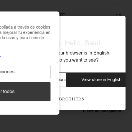
ANCHO DEL COLGANTE
1,5
pilada a través de cookies
a mejorar tu experiencia en
MATERIAL
Acero Inoxidable 316L
o la usas y para fines de
Olá, Hola, Hello, Salut
We noticed that your browser is in English.
RESISTENTE AL AGUA
Sí
What store do you want to see?
ciones
RESISTENTE A LA OXIDACIÓN
Sí
View store in Spanish
View store in English
r todos
RESISTENTE AL SUDOR
Sí
TIPO DE CIERRE
Cierre de mosquetón