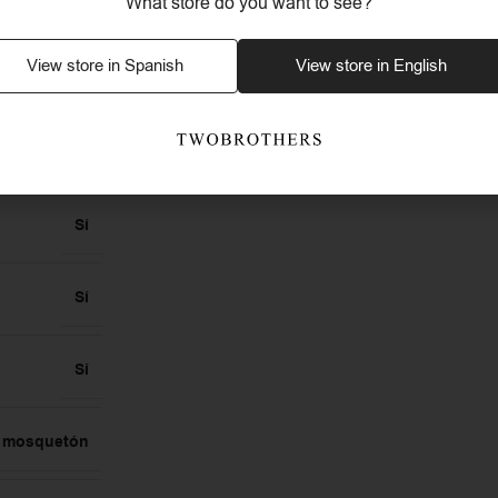
What store do you want to see?
0,2
View store in Spanish
View store in English
1,5
idable 316L
Sí
Sí
Sí
e mosquetón