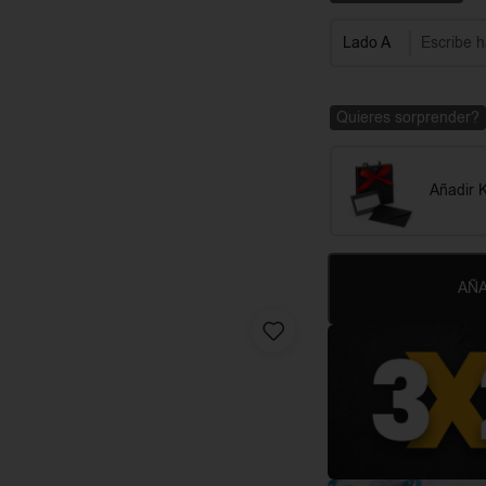
Lado A
Quieres sorprender?
Añadir K
AÑA