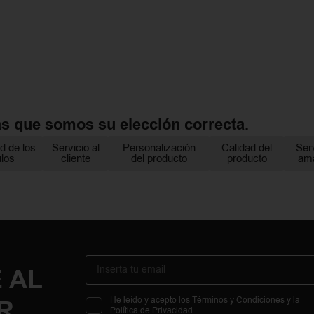
as que somos su elección correcta.
d de los
Servicio al
Personalización
Calidad del
Ser
ulos
cliente
del producto
producto
am
 AL
R
He leído y acepto los Términos y Condiciones y la
Política de Privacidad