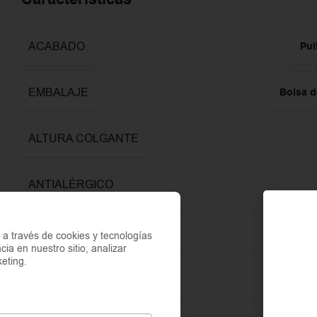
ACABADO
Pul
EMBALAJE
Bolsa d
ALTURA COLGANTE
ANTIALÉRGICO
COLOR
a través de cookies y tecnologías
cia en nuestro sitio, analizar
eting.
GARANTÍA