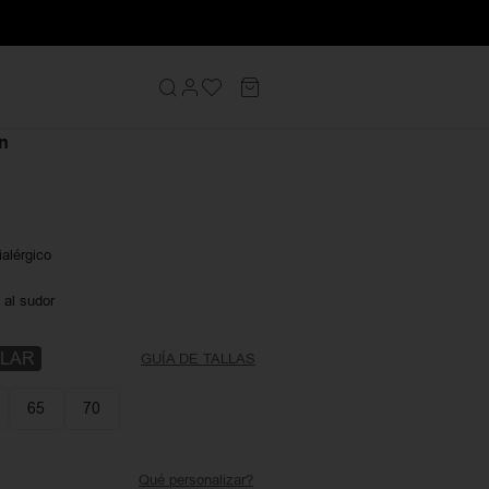
s de hombre
Collar Hombre Alton
n
ialérgico
 al sudor
LLAR
GUÍA DE TALLAS
65
70
Qué personalizar?