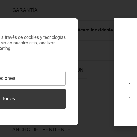
GARANTÍA
MATERIAL
Acero Inoxidable 316L
,
Perla
a través de cookies y tecnologías
cia en nuestro sitio, analizar
eting.
RESISTENTE AL AGUA
RESISTENTE A LA OXIDACIÓN
ciones
RESISTENTE AL SUDOR
r todos
ALTURA DEL PENDIENTE
ANCHO DEL PENDIENTE