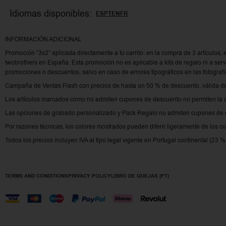
Idiomas disponibles:
ES
PT
EN
FR
INFORMACIÓN ADICIONAL
Promoción “3x2” aplicada directamente a tu carrito: en la compra de 3 artículos, 
twobrothers en España. Esta promoción no es aplicable a kits de regalo ni a se
promociones o descuentos, salvo en caso de errores tipográficos en las fotografí
Campaña de Ventas Flash con precios de hasta un 50 % de descuento, válida del
Los artículos marcados como no admiten cupones de descuento no permiten la 
Las opciones de grabado personalizado y Pack Regalo no admiten cupones de d
Por razones técnicas, los colores mostrados pueden diferir ligeramente de los co
Todos los precios incluyen IVA al tipo legal vigente en Portugal continental (23 %
TERMS AND CONDITIONS
PRIVACY POLICY
LIBRO DE QUEJAS (PT)