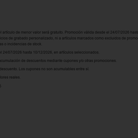
el artículo de menor valor será gratuito. Promoción válida desde el 24/07/2026 hast
rvicios de grabado personalizado, ni a artículos marcados como excluidos de prom
as o incidencias de stock.
 24/07/2026 hasta 10/12/2026, en artículos seleccionados.
acumulación de descuentos mediante cupones y/o otras promociones.
escuento. Los cupones no son acumulables entre sí.
lores reales.
).