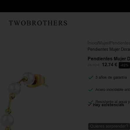
Inicio
Mujer
Pendiente
Pendientes Mujer Dora
Pendientes Mujer 
12.74
€
24.99
€
-49%
3 años de garantía
Acero inoxidable ant
Resistente al agua y
Hay existencias
Quieres sorprender?