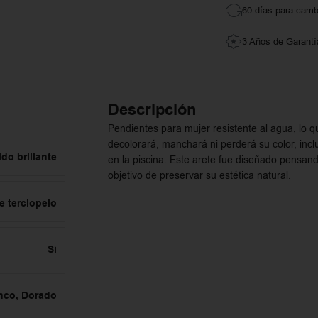
60 días para camb
3 Años de Garantí
Descripción
Pendientes para mujer resistente al agua, lo 
decolorará, manchará ni perderá su color, incl
ido brillante
en la piscina. Este arete fue diseñado pensand
objetivo de preservar su estética natural.
e terciopelo
Sí
nco
,
Dorado