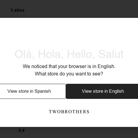
3 años
s Sintéticas
Olá, Hola, Hello, Salut
Sí
We noticed that your browser is in English.
Sí
What store do you want to see?
Sí
View store in Spanish
View store in English
3,5
0,4