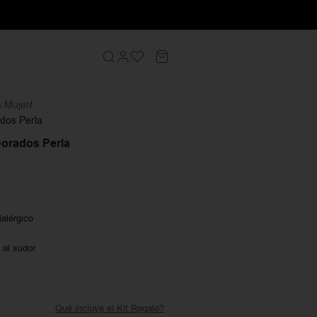
s Mujer
dos Perla
Dorados Perla
ialérgico
 al sudor
Qué incluye el Kit Regalo?