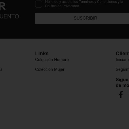
R
He leído y acepto los Términos y Condiciones y la
Política de Privacidad
CUENTO
SUSCRIBIR
Links
Clien
Colección Hombre
Iniciar
ga
Colección Mujer
Seguim
Sigue
de mo