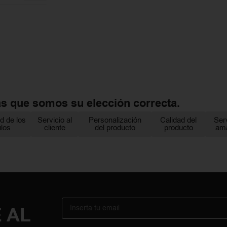
as que somos su elección correcta.
d de los
Servicio al
Personalización
Calidad del
Ser
ulos
cliente
del producto
producto
am
 AL