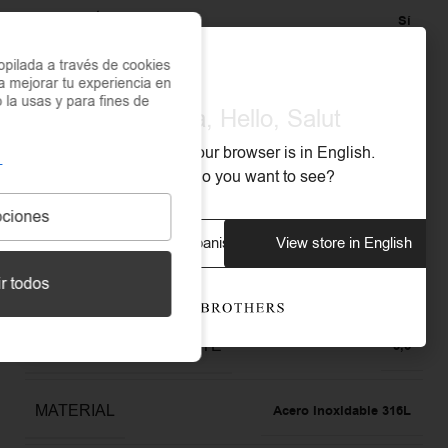
ANTIALÉRGICO
Sí
pilada a través de cookies
a mejorar tu experiencia en
COLOR
Plata
o la usas y para fines de
Olá, Hola, Hello, Salut
COLLAR EXTENSION
We noticed that your browser is in English.
5
What store do you want to see?
GARANTÍA
ciones
3 años
View store in Spanish
View store in English
ANCHO DEL COLLAR
0,6
r todos
ANCHO DEL COLGANTE
3,5
MATERIAL
Acero Inoxidable 316L