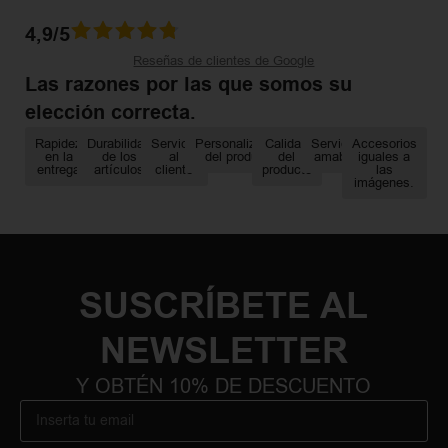
4,9/5
Reseñas de clientes de Google
Las razones por las que somos su
elección correcta.
Rapidez
Durabilidad
Servicio
Personalización
Calidad
Servicio
Accesorios
en la
de los
al
del producto
del
amable
iguales a
entrega
artículos
cliente
producto
las
imágenes.
SUSCRÍBETE AL
NEWSLETTER
Y OBTÉN 10% DE DESCUENTO