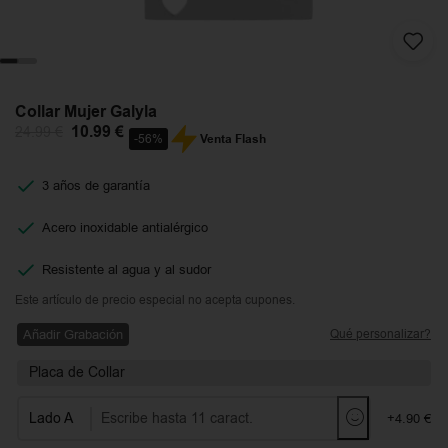
Collar Mujer Galyla
10.99
€
24.99
€
Venta Flash
-56%
3 años de garantía
Acero inoxidable antialérgico
Resistente al agua y al sudor
Este artículo de precio especial no acepta cupones.
Añadir Grabación
Qué personalizar?
Placa de Collar
Lado A
+4.90 €