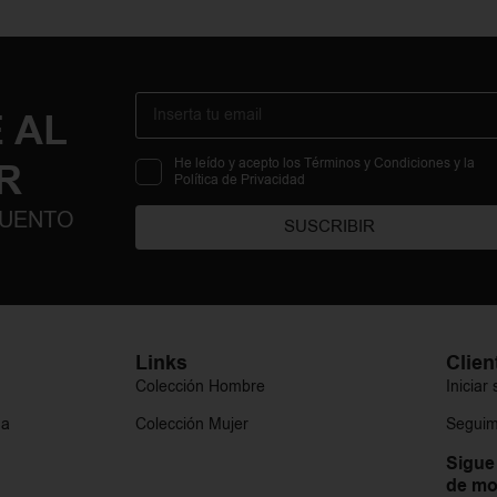
 AL
R
He leído y acepto los Términos y Condiciones y la
Política de Privacidad
CUENTO
SUSCRIBIR
Links
Clien
Colección Hombre
Iniciar
ga
Colección Mujer
Seguim
Sigue
de mo