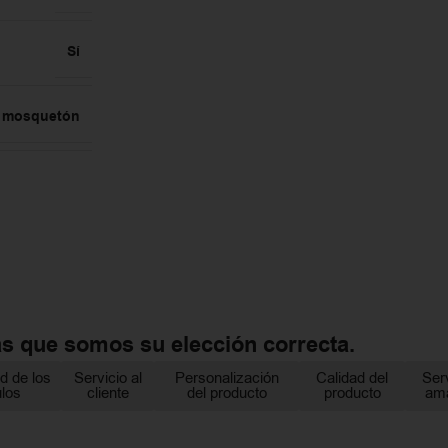
Sí
e mosquetón
as que somos su elección correcta.
d de los
Servicio al
Personalización
Calidad del
Ser
ulos
cliente
del producto
producto
am