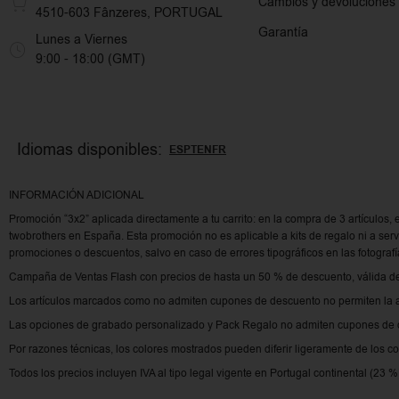
Cambios y devoluciones
4510-603 Fânzeres, PORTUGAL
Garantía
Lunes a Viernes
9:00 - 18:00 (GMT)
Idiomas disponibles:
ES
PT
EN
FR
INFORMACIÓN ADICIONAL
Promoción “3x2” aplicada directamente a tu carrito: en la compra de 3 artículos, 
twobrothers en España. Esta promoción no es aplicable a kits de regalo ni a se
promociones o descuentos, salvo en caso de errores tipográficos en las fotografí
Campaña de Ventas Flash con precios de hasta un 50 % de descuento, válida del
Los artículos marcados como no admiten cupones de descuento no permiten la 
Las opciones de grabado personalizado y Pack Regalo no admiten cupones de d
Por razones técnicas, los colores mostrados pueden diferir ligeramente de los co
Todos los precios incluyen IVA al tipo legal vigente en Portugal continental (23 %