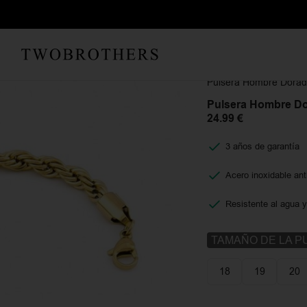
Inicio
Hombre
Pulsera
Pulsera Hombre Dorad
Pulsera Hombre Do
24.99
€
3 años de garantía
Acero inoxidable ant
Resistente al agua y
TAMAÑO DE LA P
18
19
20