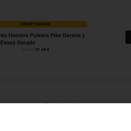
OPORTUNIDAD
nto Hombre Pulsera Pike Dorada y
r Essex Dorado
31.48
€
49.98
€
Descripción
Material Premium:
acero inoxidable de alta cal
al desgaste, no mancha ni pierde color incluso
ido brillante
piscina, garantizando un brillo duradero.