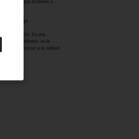
 añade un toque moderno y
ción correcta?
lo un accesorio; Es una
 diseño sofisticado, es la
ncia sin renunciar a la calidad.