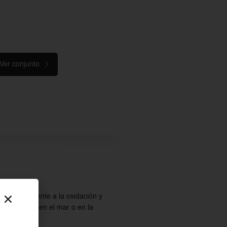
Ver conjunto
idad, resistente a la oxidación y
 al bañarse, en el mar o en la