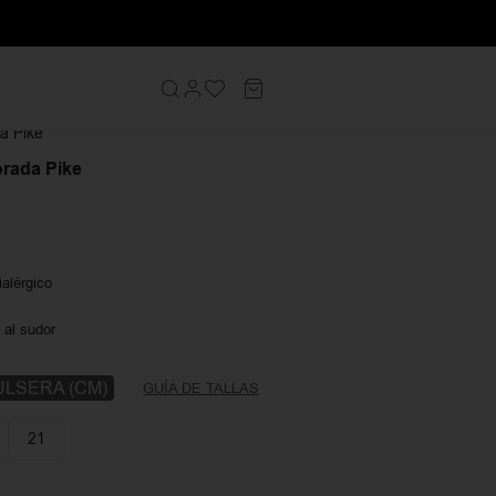
s Hombre
a Pike
rada Pike
ialérgico
 al sudor
ULSERA (CM)
GUÍA DE TALLAS
21