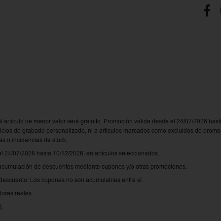
el artículo de menor valor será gratuito. Promoción válida desde el 24/07/2026 hast
rvicios de grabado personalizado, ni a artículos marcados como excluidos de prom
as o incidencias de stock.
 24/07/2026 hasta 10/12/2026, en artículos seleccionados.
acumulación de descuentos mediante cupones y/o otras promociones.
escuento. Los cupones no son acumulables entre sí.
lores reales.
).