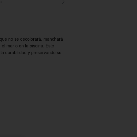
a
a que no se decolorará, manchará
 el mar o en la piscina. Este
 la durabilidad y preservando su