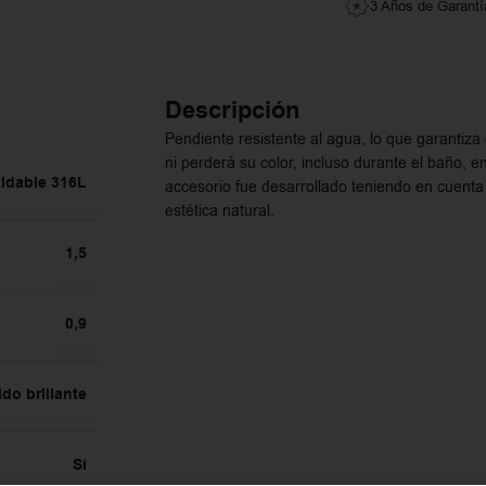
3 Años de Garantí
Descripción
Pendiente resistente al agua, lo que garantiz
ni perderá su color, incluso durante el baño, en
idable 316L
accesorio fue desarrollado teniendo en cuenta
estética natural.
1,5
0,9
ido brillante
Sí