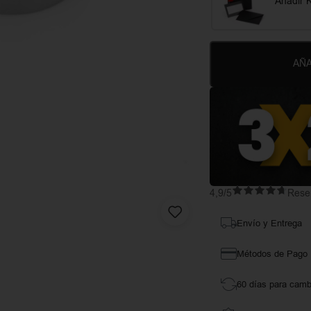
Añadir K
AÑA
4,9/5
Reseñ
Envío y Entrega
Métodos de Pago
60 días para camb