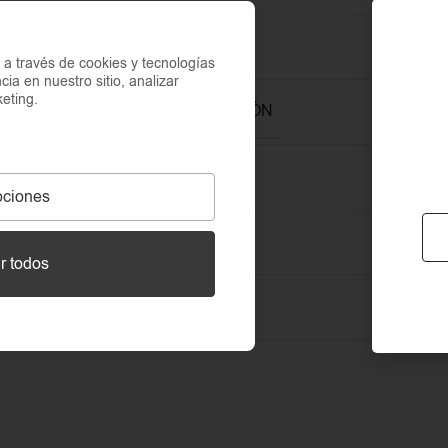
RESISTENTE AL AGUA
a través de cookies y tecnologías
cia en nuestro sitio, analizar
eting.
RESISTENTE A LA OXIDACIÓN
RESISTENTE AL SUDOR
ciones
GARANTÍA
r todos
EMBALAJE
Bolsa d