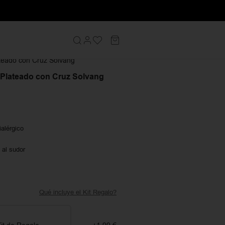
tes Hombre
teado con Cruz Solvang
Plateado con Cruz Solvang
ialérgico
 al sudor
Qué incluye el Kit Regalo?