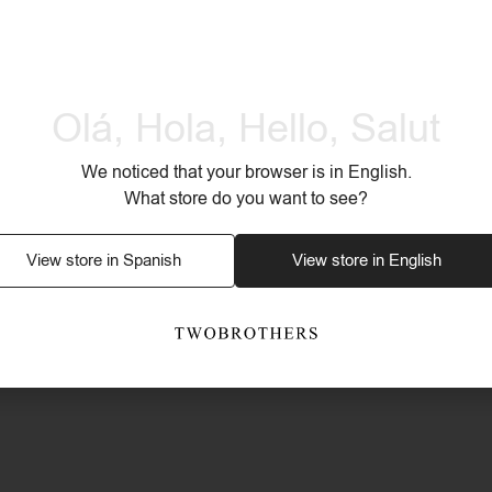
Sí
Olá, Hola, Hello, Salut
Sí
We noticed that your browser is in English.
Sí
What store do you want to see?
View store in Spanish
View store in English
3 años
e terciopelo