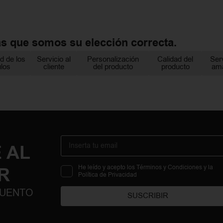
as que somos su elección correcta.
d de los
Servicio al
Personalización
Calidad del
Ser
ulos
cliente
del producto
producto
am
 AL
R
He leído y acepto los Términos y Condiciones y la
Política de Privacidad
CUENTO
SUSCRIBIR