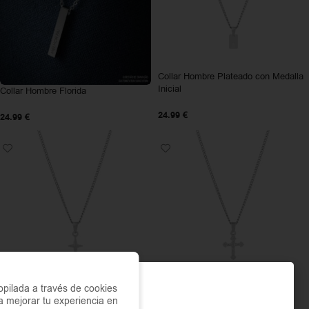
Collar Hombre Plateado con Medalla
Inicial
Collar Hombre Florida
24.99
€
24.99
€
Collar Hombre Plateado Cruz
Collar Hombre Plateado Cruz
pilada a través de cookies
Clermont
Columbia
a mejorar tu experiencia en