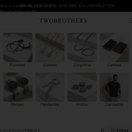
Skip to navigation
+10% DE DESCUENTO
| SUSCRÍBETE A LA NEWSLETTER
Skip to main content
Pulseras
Collares
Conjuntos
Carteras
Relojes
Pendientes
Anillos
Camisetas
Filtros
Inicio
Hombre
Página 3