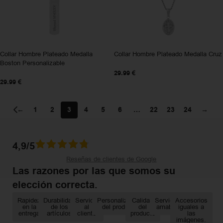
Collar Hombre Plateado Medalla
Collar Hombre Plateado Medalla Cruz
Boston Personalizable
29.99
€
29.99
€
←
1
2
3
4
5
6
…
22
23
24
→
4,9/5
Reseñas de clientes de Google
Las razones por las que somos su
elección correcta.
Rapidez
Durabilidad
Servicio
Personalización
Calidad
Servicio
Accesorios
en la
de los
al
del producto
del
amable
iguales a
entrega
artículos
cliente
producto
las
imágenes.