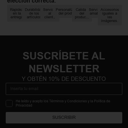
elección correcta.
Rapidez
Durabilidad
Servicio
Personalización
Calidad
Servicio
Accesorios
en la
de los
al
del producto
del
amable
iguales a
entrega
artículos
cliente
producto
las
imágenes.
SUSCRÍBETE AL
NEWSLETTER
Y OBTÉN 10% DE DESCUENTO
He leído y acepto los Términos y Condiciones y la Política de
Privacidad
SUSCRIBIR