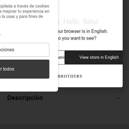
pilada a través de cookies
a mejorar tu experiencia en
RESISTENTE AL AGUA
Sí
o la usas y para fines de
Olá, Hola, Hello, Salut
We noticed that your browser is in English.
RESISTENTE A LA OXIDACIÓN
Sí
What store do you want to see?
ciones
RESISTENTE AL SUDOR
Sí
View store in Spanish
View store in English
r todos
TIPO DE CIERRE
Cierre de mosquetón
Descripción