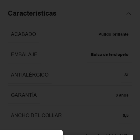
Características
ACABADO
Pulido brillante
EMBALAJE
Bolsa de terciopelo
ANTIALÉRGICO
Sí
GARANTÍA
3 años
ANCHO DEL COLLAR
0,5
MATERIAL
Acero Inoxidable 316L