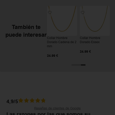
También te
puede interesar
re
Collar Hombre
Collar Hombre
Collar Hombre
on
Dorado Brockport
Dorado Cadena de 2
Dorado Essex
mm
.99
€
24.99
€
24.99
€
24.99
€
4,9/5
Reseñas de clientes de Google
Las razones por las que somos su