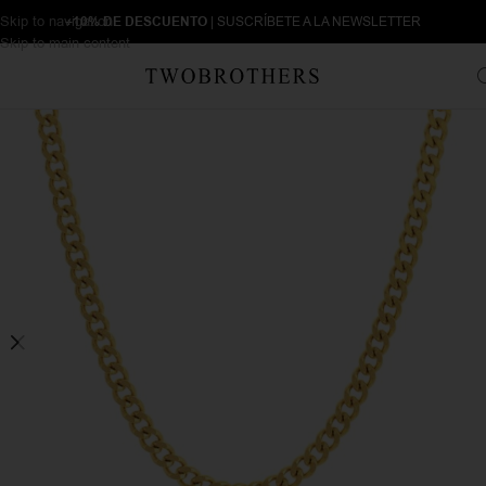
Skip to navigation
+10% DE DESCUENTO
| SUSCRÍBETE A LA NEWSLETTER
Skip to main content
Inicio
Hombre
Collares de hombre