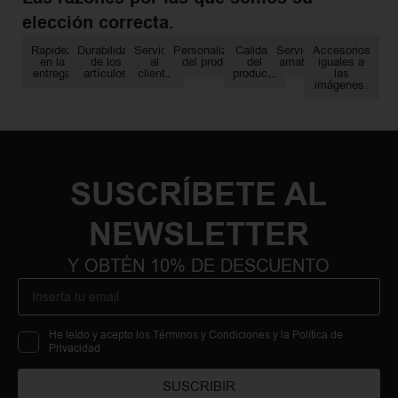
elección correcta.
Rapidez
Durabilidad
Servicio
Personalización
Calidad
Servicio
Accesorios
en la
de los
al
del producto
del
amable
iguales a
entrega
artículos
cliente
producto
las
imágenes.
SUSCRÍBETE AL
NEWSLETTER
Y OBTÉN 10% DE DESCUENTO
He leído y acepto los Términos y Condiciones y la Política de
Privacidad
SUSCRIBIR