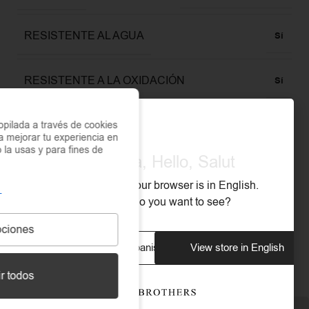
RESISTENTE AL AGUA
Sí
RESISTENTE A LA OXIDACIÓN
Sí
RESISTENTE AL SUDOR
pilada a través de cookies
Sí
a mejorar tu experiencia en
o la usas y para fines de
Olá, Hola, Hello, Salut
TIPO DE CIERRE
Cierre de mosquetón
We noticed that your browser is in English.
What store do you want to see?
ciones
Descripción
View store in Spanish
View store in English
r todos