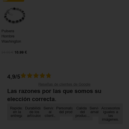
Pulsera
Hombre
Washington
10.99
€
24.99
€
4,9/5
Reseñas de clientes de Google
Las razones por las que somos su
elección correcta.
Rapidez
Durabilidad
Servicio
Personalización
Calidad
Servicio
Accesorios
en la
de los
al
del producto
del
amable
iguales a
entrega
artículos
cliente
producto
las
imágenes.