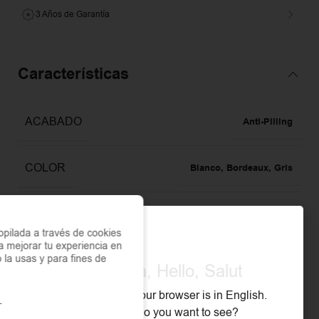
3 Años de Garantía
Características
ACABADO
Anti-Pilling
COLOR
Blanco
,
Bordeaux
,
Gris
MATERIAL
100% algodón
pilada a través de cookies
a mejorar tu experiencia en
o la usas y para fines de
Olá, Hola, Hello, Salut
Descripción
We noticed that your browser is in English.
What store do you want to see?