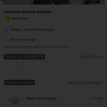
Camiseta Hombre Baldwin
Venta Flash
Calidad y comodidad superiores
Hecho en Portugal
Este artículo de precio especial no acepta cupones.
TALLA DE CAMISETA
GUÍA DE TALLAS
S
M
L
XL
Quieres sorprender?
Qué incluye el Kit Regalo?
Añadir Kit de Regalo
+1.40 €