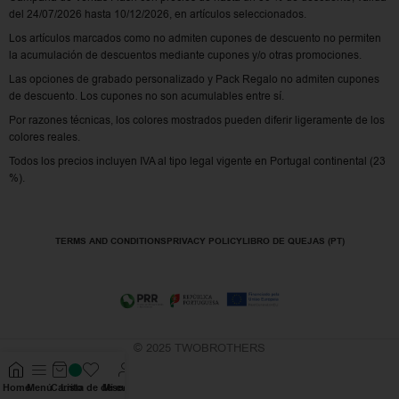
del 24/07/2026 hasta 10/12/2026, en artículos seleccionados.
Los artículos marcados como no admiten cupones de descuento no permiten
la acumulación de descuentos mediante cupones y/o otras promociones.
Las opciones de grabado personalizado y Pack Regalo no admiten cupones
de descuento. Los cupones no son acumulables entre sí.
Por razones técnicas, los colores mostrados pueden diferir ligeramente de los
colores reales.
Todos los precios incluyen IVA al tipo legal vigente en Portugal continental (23
%).
TERMS AND CONDITIONS
PRIVACY POLICY
LIBRO DE QUEJAS (PT)
© 2025 TWOBROTHERS
Home
Menú
Carrito
Lista de deseos
Mi cuenta